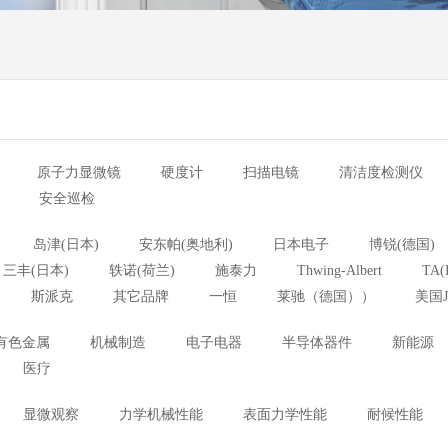
原子力显微镜
硬度计
扫描电镜
清洁度检测仪
安全巡检
岛津(日本)
安东帕(奥地利)
日本电子
博锐(德国)
三丰(日本)
轶诺(荷兰)
施泰力
Thwing-Albert
TA(
斯派克
其它品牌
一恒
莱驰（德国））
美国J
有色金属
机械制造
电子电器
半导体器件
新能源
医疗
显微观察
力学机械性能
表面力学性能
耐候性能