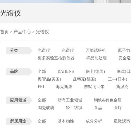
光谱仪
首页
>
产品中心
>
光谱仪
分类
光谱仪
色谱仪
万能试验机
原子力
更多实验室检测仪器
样品前处理
安全巡
品牌
全部
BAHENS
徕卡(德国)
岛津(日
奥智品(美国)
兹韦克(德国)
三丰(日本)
FEI
海克斯康
赛默飞世尔
斯派克
应用领域
全部
所有工业领域
钢铁&有色金属
陶瓷玻璃
轻工纺织
食品
医疗
所属用途
全部
基本物性
成分分析
显微观察