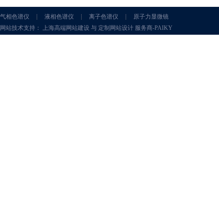
气相色谱仪
液相色谱仪
离子色谱仪
原子力显微镜
网站技术支持： 上海高端网站建设 与 定制网站设计 服务商-PAIKY