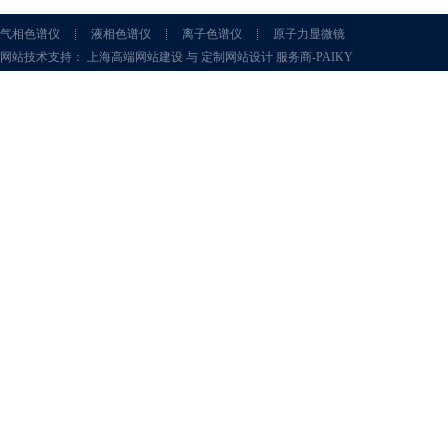
气相色谱仪
液相色谱仪
离子色谱仪
原子力显微镜
网站技术支持： 上海高端网站建设 与 定制网站设计 服务商-PAIKY