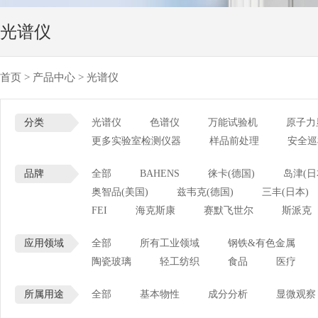
光谱仪
首页
>
产品中心
>
光谱仪
分类
光谱仪
色谱仪
万能试验机
原子力
更多实验室检测仪器
样品前处理
安全巡
品牌
全部
BAHENS
徕卡(德国)
岛津(日
奥智品(美国)
兹韦克(德国)
三丰(日本)
FEI
海克斯康
赛默飞世尔
斯派克
应用领域
全部
所有工业领域
钢铁&有色金属
陶瓷玻璃
轻工纺织
食品
医疗
所属用途
全部
基本物性
成分分析
显微观察