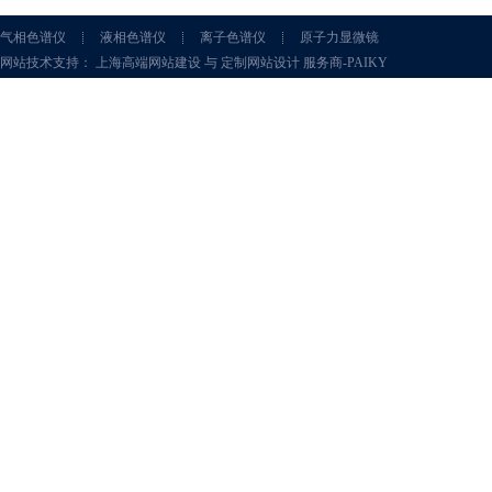
气相色谱仪
液相色谱仪
离子色谱仪
原子力显微镜
网站技术支持： 上海高端网站建设 与 定制网站设计 服务商-PAIKY