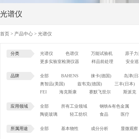
光谱仪
首页
>
产品中心
>
光谱仪
分类
光谱仪
色谱仪
万能试验机
原子力
更多实验室检测仪器
样品前处理
安全巡
品牌
全部
BAHENS
徕卡(德国)
岛津(日
奥智品(美国)
兹韦克(德国)
三丰(日本)
FEI
海克斯康
赛默飞世尔
斯派克
应用领域
全部
所有工业领域
钢铁&有色金属
陶瓷玻璃
轻工纺织
食品
医疗
所属用途
全部
基本物性
成分分析
显微观察