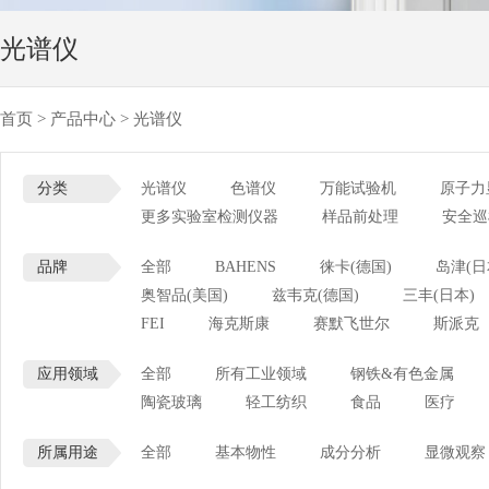
光谱仪
首页
>
产品中心
>
光谱仪
分类
光谱仪
色谱仪
万能试验机
原子力
更多实验室检测仪器
样品前处理
安全巡
品牌
全部
BAHENS
徕卡(德国)
岛津(日
奥智品(美国)
兹韦克(德国)
三丰(日本)
FEI
海克斯康
赛默飞世尔
斯派克
应用领域
全部
所有工业领域
钢铁&有色金属
陶瓷玻璃
轻工纺织
食品
医疗
所属用途
全部
基本物性
成分分析
显微观察