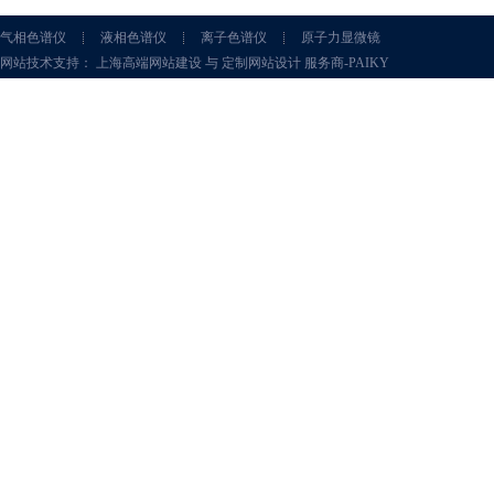
气相色谱仪
液相色谱仪
离子色谱仪
原子力显微镜
网站技术支持： 上海高端网站建设 与 定制网站设计 服务商-PAIKY