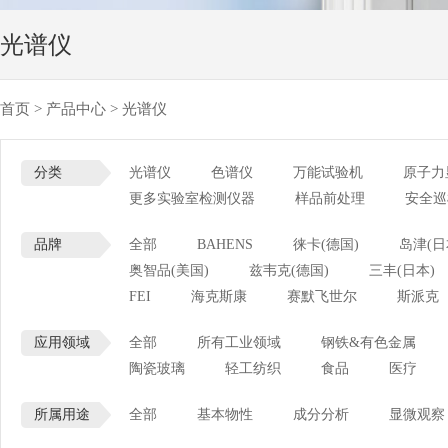
光谱仪
首页
>
产品中心
>
光谱仪
分类
光谱仪
色谱仪
万能试验机
原子力
更多实验室检测仪器
样品前处理
安全巡
品牌
全部
BAHENS
徕卡(德国)
岛津(日
奥智品(美国)
兹韦克(德国)
三丰(日本)
FEI
海克斯康
赛默飞世尔
斯派克
应用领域
全部
所有工业领域
钢铁&有色金属
陶瓷玻璃
轻工纺织
食品
医疗
所属用途
全部
基本物性
成分分析
显微观察