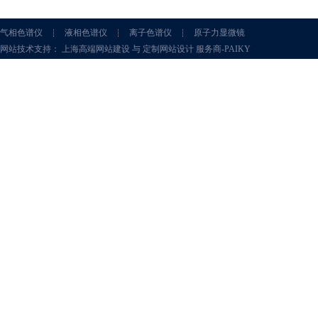
气相色谱仪
液相色谱仪
离子色谱仪
原子力显微镜
网站技术支持： 上海高端网站建设 与 定制网站设计 服务商-PAIKY