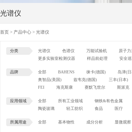
光谱仪
首页
>
产品中心
>
光谱仪
分类
光谱仪
色谱仪
万能试验机
原子力
更多实验室检测仪器
样品前处理
安全巡
品牌
全部
BAHENS
徕卡(德国)
岛津(日
奥智品(美国)
兹韦克(德国)
三丰(日本)
FEI
海克斯康
赛默飞世尔
斯派克
应用领域
全部
所有工业领域
钢铁&有色金属
陶瓷玻璃
轻工纺织
食品
医疗
所属用途
全部
基本物性
成分分析
显微观察