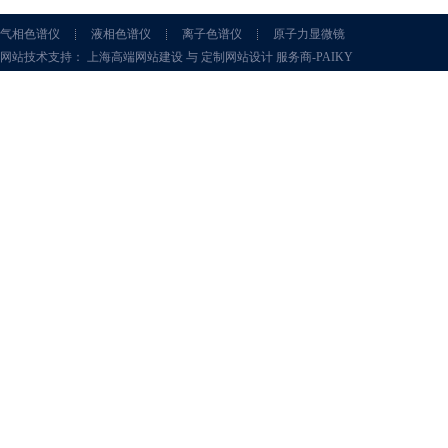
气相色谱仪
液相色谱仪
离子色谱仪
原子力显微镜
网站技术支持： 上海高端网站建设 与 定制网站设计 服务商-PAIKY