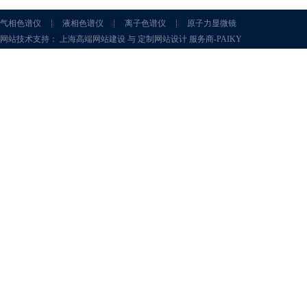
气相色谱仪
液相色谱仪
离子色谱仪
原子力显微镜
网站技术支持： 上海高端网站建设 与 定制网站设计 服务商-PAIKY