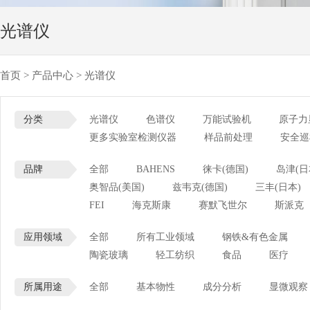
光谱仪
首页
>
产品中心
>
光谱仪
分类
光谱仪
色谱仪
万能试验机
原子力
更多实验室检测仪器
样品前处理
安全巡
品牌
全部
BAHENS
徕卡(德国)
岛津(日
奥智品(美国)
兹韦克(德国)
三丰(日本)
FEI
海克斯康
赛默飞世尔
斯派克
应用领域
全部
所有工业领域
钢铁&有色金属
陶瓷玻璃
轻工纺织
食品
医疗
所属用途
全部
基本物性
成分分析
显微观察